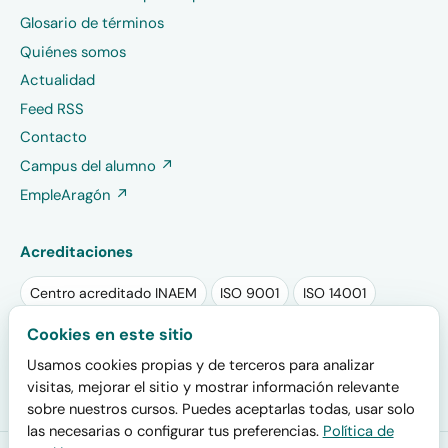
Glosario de términos
Quiénes somos
Actualidad
Feed RSS
Contacto
Campus del alumno ↗
EmpleAragón ↗
Acreditaciones
Centro acreditado INAEM
ISO 9001
ISO 14001
Sello RSA PLUS 2025
Sello EFR
Cookies en este sitio
Usamos cookies propias y de terceros para analizar
Plan de igualdad registrado
visitas, mejorar el sitio y mostrar información relevante
sobre nuestros cursos. Puedes aceptarlas todas, usar solo
las necesarias o configurar tus preferencias.
Política de