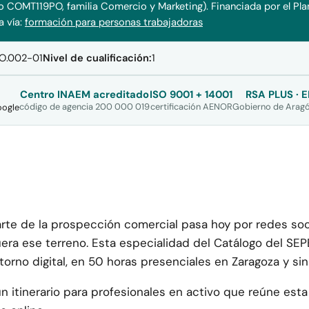
o COMT119PO, familia Comercio y Marketing). Financiada por el Pl
 vía:
formación para personas trabajadoras
O.002-01
Nivel de cualificación:
1
Centro INAEM acreditado
ISO 9001 + 14001
RSA PLUS · E
código de agencia 200 000 019
certificación AENOR
Gobierno de Aragó
oogle
arte de la prospección comercial pasa hoy por redes soc
 fuera ese terreno. Esta especialidad del Catálogo del 
torno digital, en 50 horas presenciales en Zaragoza y si
un itinerario para profesionales en activo que reúne est