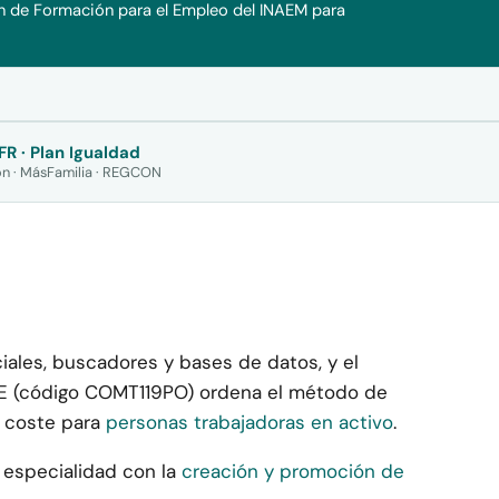
an de Formación para el Empleo del INAEM para
FR · Plan Igualdad
n · MásFamilia · REGCON
iales, buscadores y bases de datos, y el
SEPE (código COMT119PO) ordena el método de
n coste para
personas trabajadoras en activo
.
a especialidad con la
creación y promoción de