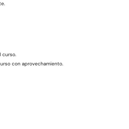
te.
l curso.
l curso con aprovechamiento.