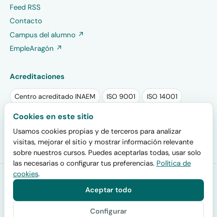
Feed RSS
Contacto
Campus del alumno ↗
EmpleAragón ↗
Acreditaciones
Centro acreditado INAEM
ISO 9001
ISO 14001
Sello RSA PLUS 2025
Sello EFR
Cookies en este sitio
Usamos cookies propias y de terceros para analizar
Plan de igualdad registrado
visitas, mejorar el sitio y mostrar información relevante
sobre nuestros cursos. Puedes aceptarlas todas, usar solo
las necesarias o configurar tus preferencias.
Política de
cookies
.
Formación San Miguel
· Centro acreditado por el INAEM (código
de centro colaborador 200000019) y por el SEPE para impartir
Aceptar todo
certificados de profesionalidad oficiales · Calle San Juan de la
Cruz 30, 50006 Zaragoza · Desde 2001.
Configurar