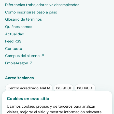
Diferencias trabajadores vs desempleados
Cómo inscribirse paso a paso
Glosario de términos
Quiénes somos
Actualidad
Feed RSS
Contacto
Campus del alumno ↗
EmpleAragón ↗
Acreditaciones
Centro acreditado INAEM
ISO 9001
ISO 14001
Sello RSA PLUS 2025
Sello EFR
Cookies en este sitio
Usamos cookies propias y de terceros para analizar
Plan de igualdad registrado
visitas, mejorar el sitio y mostrar información relevante