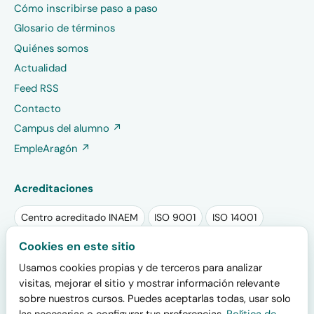
Cómo inscribirse paso a paso
Glosario de términos
Quiénes somos
Actualidad
Feed RSS
Contacto
Campus del alumno ↗
EmpleAragón ↗
Acreditaciones
Centro acreditado INAEM
ISO 9001
ISO 14001
Sello RSA PLUS 2025
Sello EFR
Cookies en este sitio
Usamos cookies propias y de terceros para analizar
Plan de igualdad registrado
visitas, mejorar el sitio y mostrar información relevante
sobre nuestros cursos. Puedes aceptarlas todas, usar solo