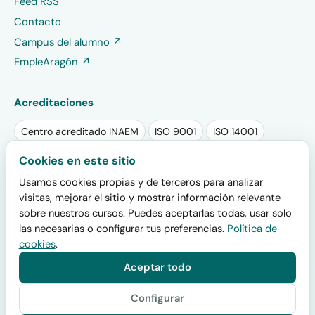
Feed RSS
Contacto
Campus del alumno ↗
EmpleAragón ↗
Acreditaciones
Centro acreditado INAEM
ISO 9001
ISO 14001
Sello RSA PLUS 2025
Sello EFR
Cookies en este sitio
Usamos cookies propias y de terceros para analizar
Plan de igualdad registrado
visitas, mejorar el sitio y mostrar información relevante
sobre nuestros cursos. Puedes aceptarlas todas, usar solo
las necesarias o configurar tus preferencias.
Política de
cookies
.
Formación San Miguel
· Centro acreditado por el INAEM (código
de centro colaborador 200000019) y por el SEPE para impartir
Aceptar todo
certificados de profesionalidad oficiales · Calle San Juan de la
Cruz 30, 50006 Zaragoza · Desde 2001.
Configurar