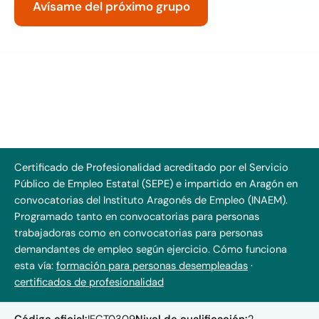
Avísame del próximo grupo
PRÓXIMOS GRUPOS
Próximos grupos cuando se confirme la convocatoria
del INAEM. Apúntate y te avisamos en cuanto haya
fechas.
Certificado de Profesionalidad acreditado por el Servicio
Público de Empleo Estatal (SEPE) e impartido en Aragón en
convocatorias del Instituto Aragonés de Empleo (INAEM).
Programado tanto en convocatorias para personas
trabajadoras como en convocatorias para personas
demandantes de empleo según ejercicio.
Cómo funciona
esta vía:
formación para personas desempleadas
·
certificados de profesionalidad
Código oficial:
IFCT0309
Nivel de cualificación:
2