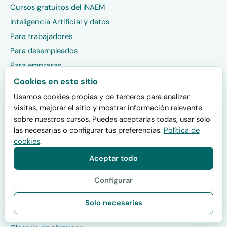
Cursos gratuitos del INAEM
Inteligencia Artificial y datos
Para trabajadores
Para desempleados
Para empresas
Certificados de profesionalidad
Cookies en este sitio
Oposiciones Ayto Zaragoza
Usamos cookies propias y de terceros para analizar
visitas, mejorar el sitio y mostrar información relevante
Alquiler de aulas
sobre nuestros cursos. Puedes aceptarlas todas, usar solo
las necesarias o configurar tus preferencias.
Política de
Cómo funciona
cookies
.
Qué estudiar para encontrar trabajo
Aceptar todo
Preguntas frecuentes
Configurar
Calculadora de becas y ayudas
Diferencias trabajadores vs desempleados
Solo necesarias
Cómo inscribirse paso a paso