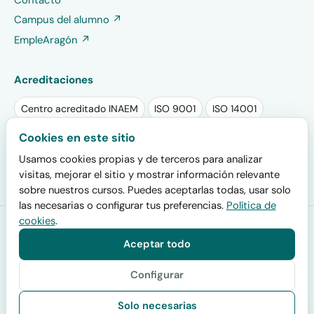
Campus del alumno ↗
EmpleAragón ↗
Acreditaciones
Centro acreditado INAEM
ISO 9001
ISO 14001
Sello RSA PLUS 2025
Sello EFR
Cookies en este sitio
Usamos cookies propias y de terceros para analizar
Plan de igualdad registrado
visitas, mejorar el sitio y mostrar información relevante
sobre nuestros cursos. Puedes aceptarlas todas, usar solo
las necesarias o configurar tus preferencias.
Política de
cookies
.
Formación San Miguel
· Centro acreditado por el INAEM (código
de centro colaborador 200000019) y por el SEPE para impartir
Aceptar todo
certificados de profesionalidad oficiales · Calle San Juan de la
Cruz 30, 50006 Zaragoza · Desde 2001.
Configurar
© 2026 Centro de Estudios San Miguel. Todos los derechos reservados.
Solo necesarias