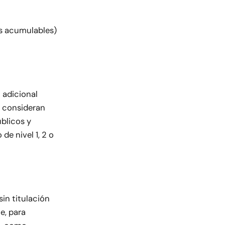
os acumulables)
 adicional
e consideran
úblicos y
de nivel 1, 2 o
sin titulación
e, para