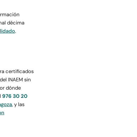
Formación
onal décima
lidado
.
ra certificados
del INAEM sin
por dónde
l
976 30 20
agoza
, y las
on