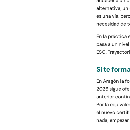
acceder a un ce
alternativa, un
es una vía, pero
necesidad de t
En la práctica 
pasa a un nivel
ESO. Trayectori
Si te form
En Aragón la f
2026 sigue ofer
anterior contin
Por la equival
el nuevo certif
nada; empezar a