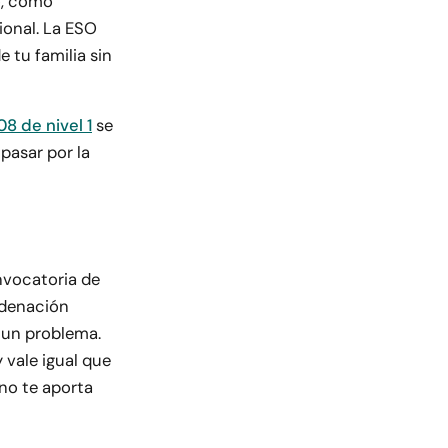
o, como
sional. La ESO
e tu familia sin
8 de nivel 1
se
n pasar por la
nvocatoria de
rdenación
s un problema.
 vale igual que
 no te aporta