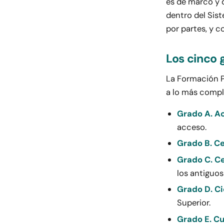
es de marco y d
dentro del Sis
por partes, y co
Los cinco 
La Formación P
a lo más compl
Grado A. A
acceso.
Grado B. C
Grado C. Ce
los antiguos 
Grado D. Ci
Superior.
Grado E. Cu