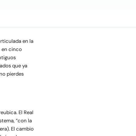
rticulada en la
P en cinco
antiguos
icados que ya
 no pierdes
eubica. El Real
stema, “con la
era). El cambio