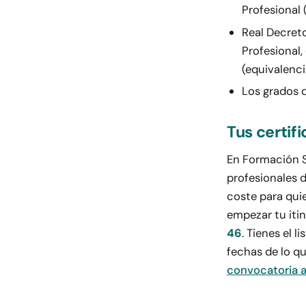
Profesional 
Real Decret
Profesional,
(equivalenci
Los grados d
Tus certif
En Formación S
profesionales 
coste para quie
empezar tu iti
46
. Tienes el 
fechas de lo q
convocatoria a