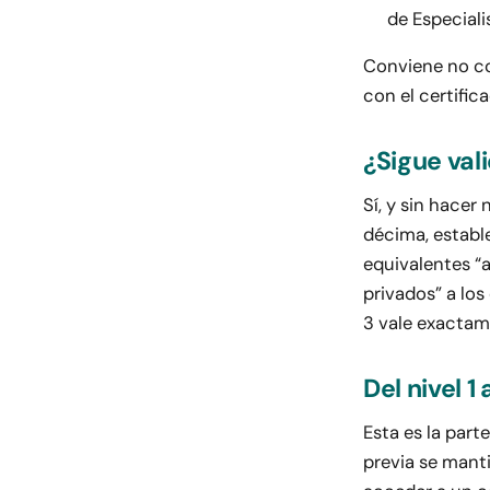
de Especiali
Conviene no co
con el certifi
¿Sigue val
Sí, y sin hacer
décima, establ
equivalentes “a
privados” a los
3 vale exactam
Del nivel 1 
Esta es la part
previa se manti