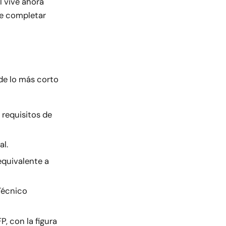
l vive ahora
de completar
de lo más corto
 requisitos de
al.
equivalente a
Técnico
P, con la figura