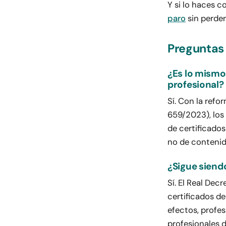
Y si lo haces 
paro
sin perder
Preguntas 
¿Es lo mismo
profesional?
Sí. Con la ref
659/2023), los
de certificado
no de contenido
¿Sigue siendo
Sí. El Real Dec
certificados d
efectos, profes
profesionales d