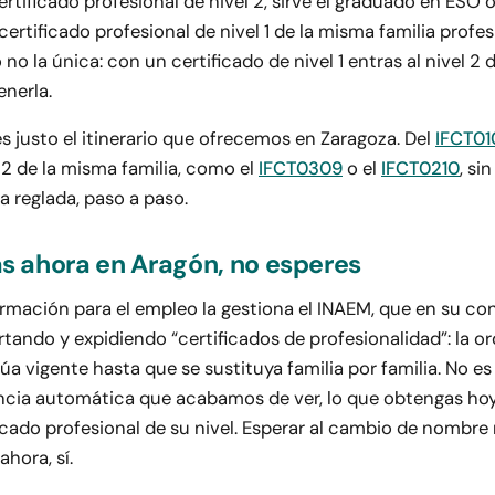
rtificado profesional de nivel 2, sirve el graduado en ESO 
 certificado profesional de nivel 1 de la misma familia profe
 no la única: con un certificado de nivel 1 entras al nivel 2 d
enerla.
es justo el itinerario que ofrecemos en Zaragoza. Del
IFCT010
 2 de la misma familia, como el
IFCT0309
o el
IFCT0210
, si
a reglada, paso a paso.
as ahora en Aragón, no esperes
ormación para el empleo la gestiona el INAEM, que en su co
tando y expidiendo “certificados de profesionalidad”: la o
úa vigente hasta que se sustituya familia por familia. No e
encia automática que acabamos de ver, lo que obtengas hoy
icado profesional de su nivel. Esperar al cambio de nombre
hora, sí.