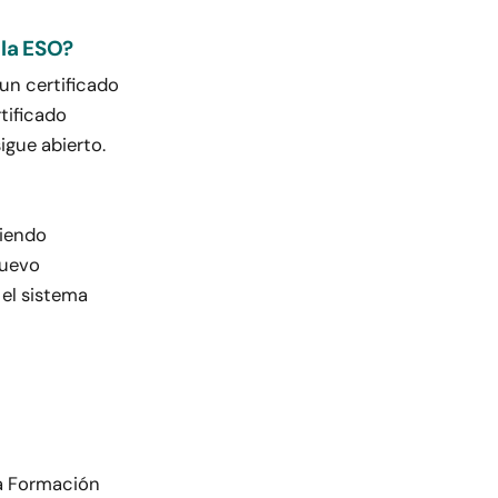
 la ESO?
un certificado
tificado
sigue abierto.
diendo
nuevo
 el sistema
la Formación