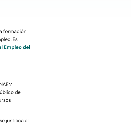
 a formación
pleo. Es
el Empleo del
 INAEM
Público de
ursos
e justifica al