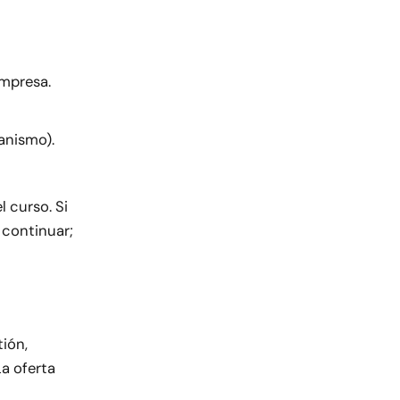
empresa.
anismo).
l curso. Si
 continuar;
tión,
a oferta