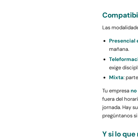
Compatibil
Las modalidade
Presencial 
mañana.
Teleformaci
exige discipl
Mixta
: part
Tu empresa
no
fuera del horar
jornada. Hay s
pregúntanos si 
Y si lo qu