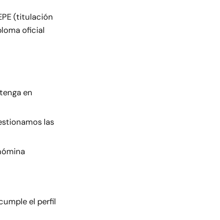
EPE (titulación
ploma oficial
 tenga en
estionamos las
 nómina
umple el perfil