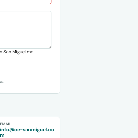
ón San Miguel me
os.
EMAIL
info@ce-sanmiguel.co
m