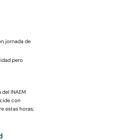
on jornada de
ilidad pero
a del INAEM
ncide con
re estas horas;
d