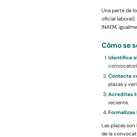
Una parte de l
oficial laboral
INAEM, igualme
Cómo se so
Identifica e
convocatori
Contacta co
plazas y ver
Acreditas t
reciente.
Formalizas 
Las plazas son 
de la convocato