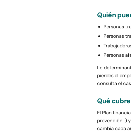
Quién pue
Personas tra
Personas tr
Trabajadora
Personas af
Lo determinant
pierdes el emp
consulta el ca
Qué cubre
El Plan financ
prevención…) 
cambia cada añ