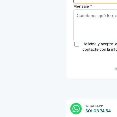
Mensaje
*
He leído y acepto l
contacte con la inf
Re
WHATSAPP
601 08 74 54