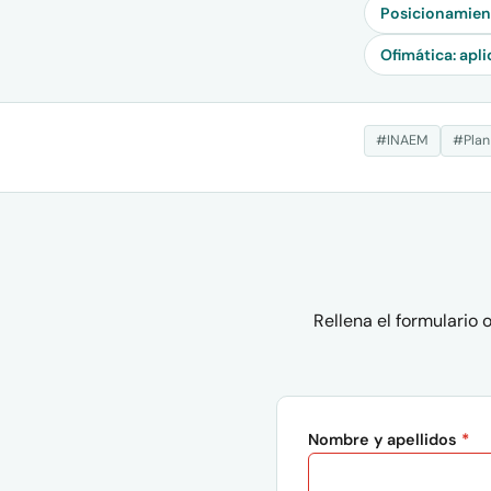
Posicionamient
Ofimática: apl
#INAEM
#Plan
Rellena el formulario
Nombre y apellidos
*