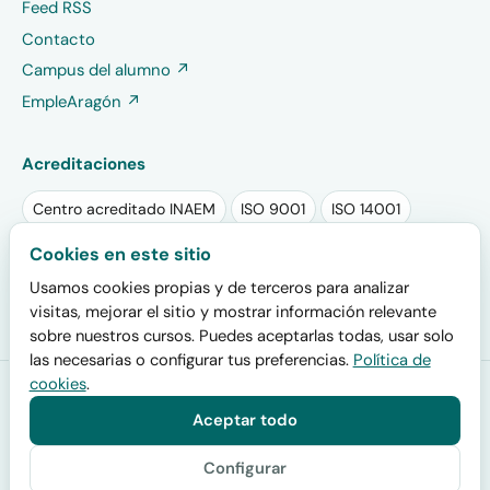
Feed RSS
Contacto
Campus del alumno ↗
EmpleAragón ↗
Acreditaciones
Centro acreditado INAEM
ISO 9001
ISO 14001
Sello RSA PLUS 2025
Sello EFR
Cookies en este sitio
Usamos cookies propias y de terceros para analizar
Plan de igualdad registrado
visitas, mejorar el sitio y mostrar información relevante
sobre nuestros cursos. Puedes aceptarlas todas, usar solo
las necesarias o configurar tus preferencias.
Política de
cookies
.
Formación San Miguel
· Centro acreditado por el INAEM (código
de centro colaborador 200000019) y por el SEPE para impartir
Aceptar todo
certificados de profesionalidad oficiales · Calle San Juan de la
Cruz 30, 50006 Zaragoza · Desde 2001.
Configurar