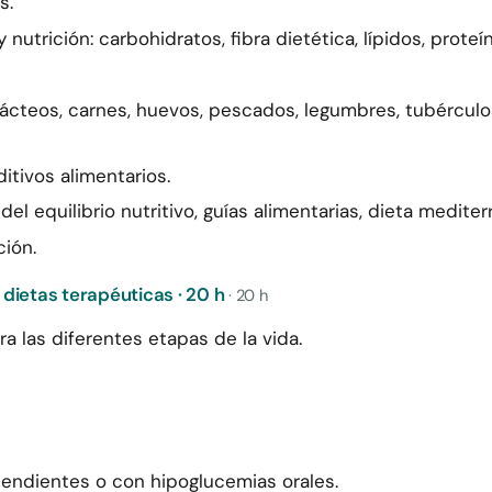
s.
trición: carbohidratos, fibra dietética, lípidos, proteín
ácteos, carnes, huevos, pescados, legumbres, tubérculos, 
itivos alimentarios.
el equilibrio nutritivo, guías alimentarias, dieta mediter
ción.
 dietas terapéuticas · 20 h
· 20 h
a las diferentes etapas de la vida.
pendientes o con hipoglucemias orales.