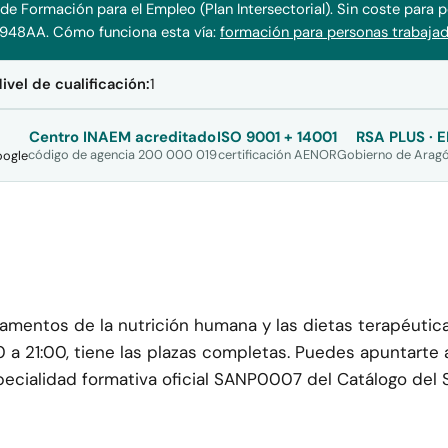
 de Formación para el Empleo (Plan Intersectorial). Sin coste para 
40948AA.
Cómo funciona esta vía:
formación para personas trabaja
ivel de cualificación:
1
Centro INAEM acreditado
ISO 9001 + 14001
RSA PLUS · E
código de agencia 200 000 019
certificación AENOR
Gobierno de Aragó
oogle
damentos de la nutrición humana y las dietas terapéutica
a 21:00, tiene las plazas completas. Puedes apuntarte a 
Especialidad formativa oficial SANP0007 del Catálogo del