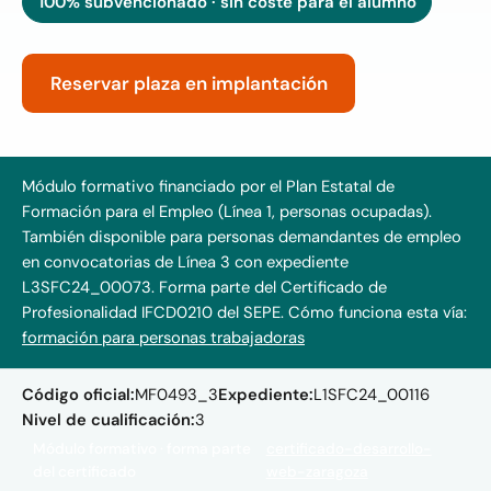
100% subvencionado · sin coste para el alumno
Reservar plaza en implantación
Módulo formativo financiado por el Plan Estatal de
Formación para el Empleo (Línea 1, personas ocupadas).
También disponible para personas demandantes de empleo
en convocatorias de Línea 3 con expediente
L3SFC24_00073. Forma parte del Certificado de
Profesionalidad IFCD0210 del SEPE.
Cómo funciona esta vía:
formación para personas trabajadoras
Código oficial:
MF0493_3
Expediente:
L1SFC24_00116
Nivel de cualificación:
3
Módulo formativo · forma parte
certificado-desarrollo-
del certificado
web-zaragoza