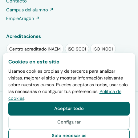
Contacto
Campus del alumno ↗
EmpleAragón ↗
Acreditaciones
Centro acreditado INAEM
ISO 9001
ISO 14001
Sello RSA PLUS 2025
Sello EFR
Cookies en este sitio
Usamos cookies propias y de terceros para analizar
Plan de igualdad registrado
visitas, mejorar el sitio y mostrar información relevante
sobre nuestros cursos. Puedes aceptarlas todas, usar solo
las necesarias o configurar tus preferencias.
Política de
cookies
.
Formación San Miguel
· Centro acreditado por el INAEM (código
de centro colaborador 200000019) y por el SEPE para impartir
Aceptar todo
certificados de profesionalidad oficiales · Calle San Juan de la
Cruz 30, 50006 Zaragoza · Desde 2001.
Configurar
© 2026 Centro de Estudios San Miguel. Todos los derechos reservados.
Solo necesarias