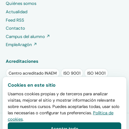
Quiénes somos
Actualidad
Feed RSS
Contacto
Campus del alumno ↗
EmpleAragón ↗
Acreditaciones
Centro acreditado INAEM
ISO 9001
ISO 14001
Sello RSA PLUS 2025
Sello EFR
Cookies en este sitio
Usamos cookies propias y de terceros para analizar
Plan de igualdad registrado
visitas, mejorar el sitio y mostrar información relevante
sobre nuestros cursos. Puedes aceptarlas todas, usar solo
las necesarias o configurar tus preferencias.
Política de
cookies
.
Formación San Miguel
· Centro acreditado por el INAEM (código
de centro colaborador 200000019) y por el SEPE para impartir
Aceptar todo