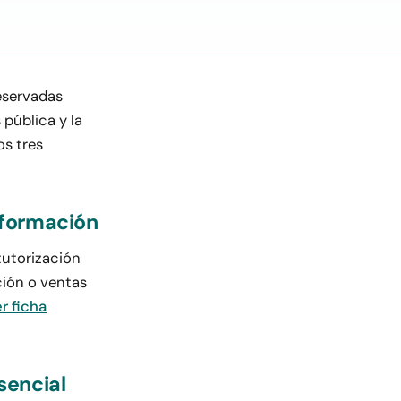
eservadas
 pública y la
os tres
eformación
tutorización
ción o ventas
r ficha
sencial