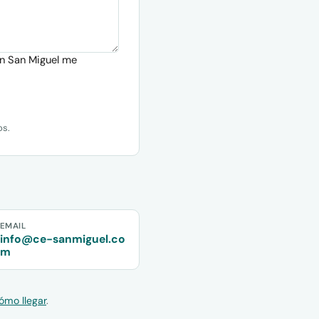
ón San Miguel me
os.
EMAIL
info@ce-sanmiguel.co
m
ómo llegar
.