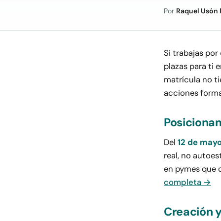
Por
Raquel Usón 
Si trabajas po
plazas para ti e
matrícula no t
acciones forma
Posicionam
Del
12 de mayo 
real, no autoe
en pymes que 
completa →
Creación y