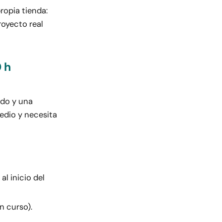
ropia tienda:
royecto real
 h
ado y una
edio y necesita
l inicio del
n curso).