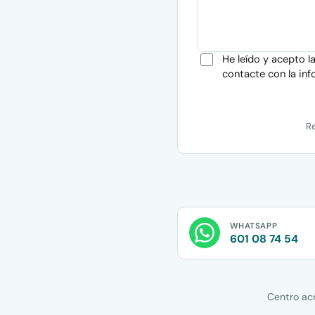
He leído y acepto l
contacte con la inf
Re
WHATSAPP
601 08 74 54
Centro ac