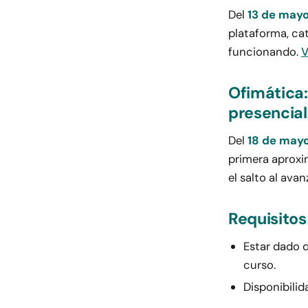
Del
13 de mayo 
plataforma, cat
funcionando.
V
Ofimática:
presencial
Del
18 de mayo 
primera aproxim
el salto al ava
Requisito
Estar dado d
curso.
Disponibilid