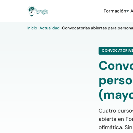
Formación
A
Inicio
›
Actualidad
›
Convocatorias abiertas para persona
CONVOCATORIA
Convo
perso
(mayo
Cuatro curso
abierta en Fo
ofimática. Si