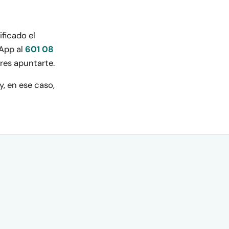
ificado el
sApp al
601 08
res apuntarte.
, en ese caso,